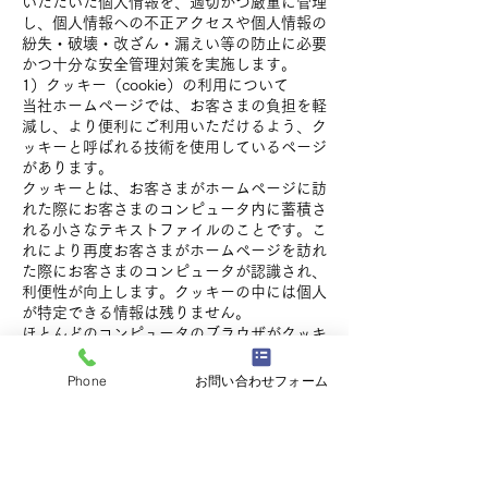
いただいた個人情報を、適切かつ厳重に管理
し、個人情報への不正アクセスや個人情報の
紛失・破壊・改ざん・漏えい等の防止に必要
かつ十分な安全管理対策を実施します。
1）クッキー（cookie）の利用について
当社ホームページでは、お客さまの負担を軽
減し、より便利にご利用いただけるよう、ク
ッキーと呼ばれる技術を使用しているページ
があります。
クッキーとは、お客さまがホームページに訪
れた際にお客さまのコンピュータ内に蓄積さ
れる小さなテキストファイルのことです。こ
れにより再度お客さまがホームページを訪れ
た際にお客さまのコンピュータが認識され、
利便性が向上します。クッキーの中には個人
が特定できる情報は残りません。
ほとんどのコンピュータのブラウザがクッキ
ーを受け入れられるように設定されています
が、ご使用のブラウザでクッキーの受け入れ
Phone
お問い合わせフォーム
を拒否する設定をすることも可能です。但
し、その結果、ホームページの一部の機能が
正常に作動しない場合がありますのでご了承
ください。
2）他サイトのリンクについて